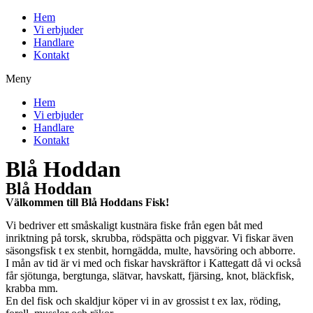
Hoppa
Hem
till
Vi erbjuder
innehåll
Handlare
Kontakt
Meny
Hem
Vi erbjuder
Handlare
Kontakt
Blå Hoddan
Blå Hoddan
Välkommen till Blå Hoddans Fisk!
Vi bedriver ett småskaligt kustnära fiske från egen båt med
inriktning på torsk, skrubba, rödspätta och piggvar. Vi fiskar även
säsongsfisk t ex stenbit, horngädda, multe, havsöring och abborre.
I mån av tid är vi med och fiskar havskräftor i Kattegatt då vi också
får sjötunga, bergtunga, slätvar, havskatt, fjärsing, knot, bläckfisk,
krabba mm.
En del fisk och skaldjur köper vi in av grossist t ex lax, röding,