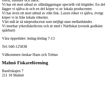
forell, musslor och räkor.
Vi har ett stort utbud av sillinläggningar speciellt vid högtider. En del
lägger vi själva in och en del köper vi av lokala producenter.
Vi har även ett stort utbud av rökt fisk. Laxen röker vi själva, övrigt
köper vi in från lokala rökerier.
Vårt mål är så närproducerat som möjligt utan mellanhänder.
Vi innehar yrkesfiskelicens och är med i Närfiskat (svensk godkänt
spårbart)
Våra öppettider: tisdag-lördag 7-13
Tel: 040-125838
Välkommen önskar Hans och Tobias
Malmö Fiskareförening
Banérskajen 7
211 18 Malmö